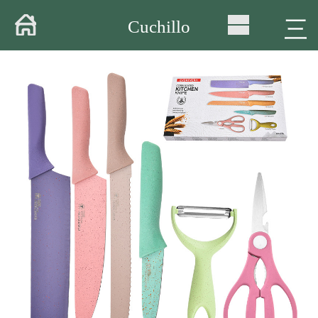
Casa
三
Cuchillo
Sobre
Productos
Almacén
Taller
Entrega
Vídeo
Noticias
Contacto