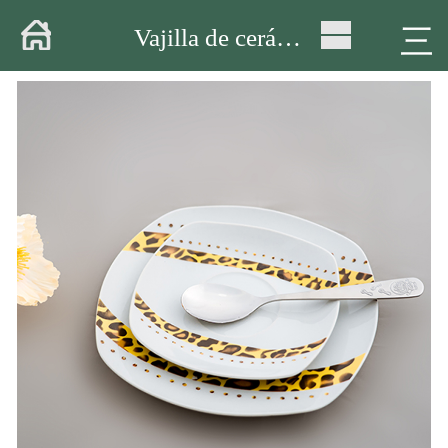
Casa
三
Vajilla de cerámica
Sobre
Productos
Almacén
Taller
Entrega
Vídeo
Noticias
Contacto