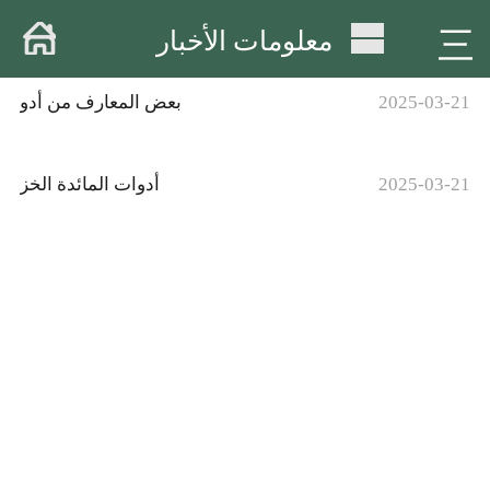
منزل .
三
معلومات الأخبار
حول .
2025-03-21
بعض المعارف من أدو
المنتجات
2025-03-21
أدوات المائدة الخز
مستودعات
ورشة عمل
تسليم
فيديو : .
الأخبار .
ربط