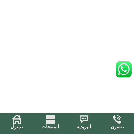
تلفون .
البريدية
المنتجات
منزل .