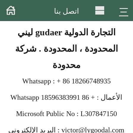
منزل .
三
اتصل بنا
حول .
ليني gudaer التجارة الدولية
المنتجات
المحدودة ، المحدودة . شركة
مستودعات
محدودة
ورشة عمل
Whatsapp : + 86 18266748935
تسليم
Whatsapp الأعمال : + 86 18596383991
فيديو : .
الأخبار .
Microsoft Public No : L307847150
ربط
البريد الإلكتروني : victor@lygoodal.com