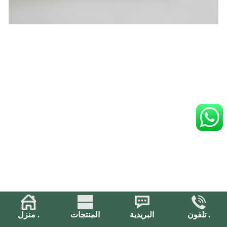
تلفون .
البريدية
المنتجات
منزل .