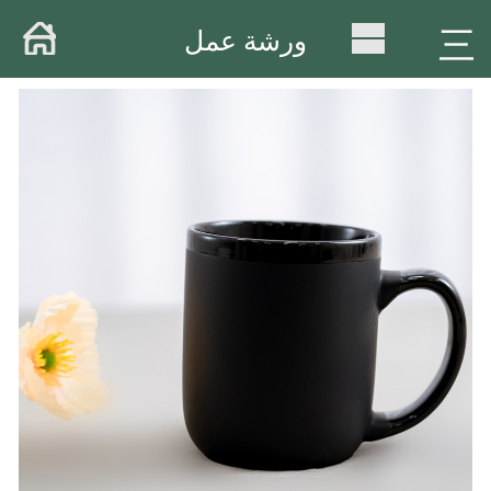
منزل .
三
ورشة عمل
حول .
المنتجات
مستودعات
ورشة عمل
تسليم
فيديو : .
الأخبار .
ربط